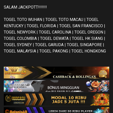
SALAM JACKPOTT!!!!!!!
TOGEL TOTO WUHAN | TOGEL TOTO MACAU | TOGEL
KENTUCKY | TOGEL FLORIDA | TOGEL SAN FRANCISCO |
TOGEL NEWYORK | TOGEL CAROLINA | TOGEL OREGON |
TOGEL COLOMBIA | TOGEL DEWATA | TOGEL HK SIANG |
TOGEL SYDNEY | TOGEL GARUDA | TOGEL SINGAPORE |
TOGEL MALAYSIA | TOGEL PAKONG | TOGEL HONGKONG