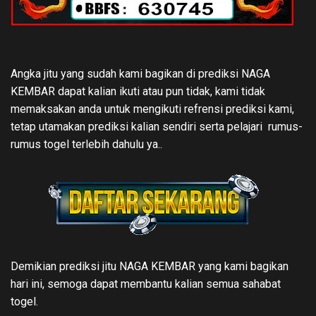
Angka jitu yang sudah kami bagikan di prediksi NAGA
KEMBAR dapat kalian ikuti atau pun tidak, kami tidak
memaksakan anda untuk mengikuti refrensi prediksi kami,
tetap utamakan prediksi kalian sendiri serta pelajari rumus-
rumus togel terlebih dahulu ya..
Demikian prediksi jitu NAGA KEMBAR yang kami bagikan
hari ini, semoga dapat membantu kalian semua sahabat
togel.