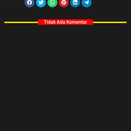
Berbagi
Tidak Ada Komentar