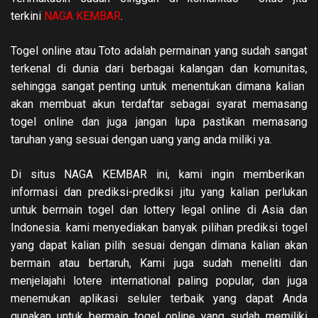
terkini
NAGA KEMBAR
.
Togel online atau Toto adalah permainan yang sudah sangat
terkenal di dunia dari berbagai kalangan dan komunitas,
sehingga sangat penting untuk menentukan dimana kalian
akan membuat akun terdaftar sebagai syarat memasang
togel online dan juga jang
an lupa pastikan memasang
taruhan yang sesuai dengan uang yang anda miliki ya.
Di situs NAGA KEMBAR ini, kami ingin memberikan
informasi dan prediksi-prediksi jitu yang kalian perlukan
untuk bermain togel dan lottery legal online di Asia dan
Indonesia. kami menyediakan banyak pilihan prediksi togel
yang dapat kalian pilih se
suai dengan dimana kalian akan
bermain atau bertaruh, Kami juga sudah meneliti dan
menjelajahi lotere international paling popular, dan juga
menemukan aplikasi seluler terbaik yang dapat Anda
gunakan untuk bermain togel online yang sudah memiliki