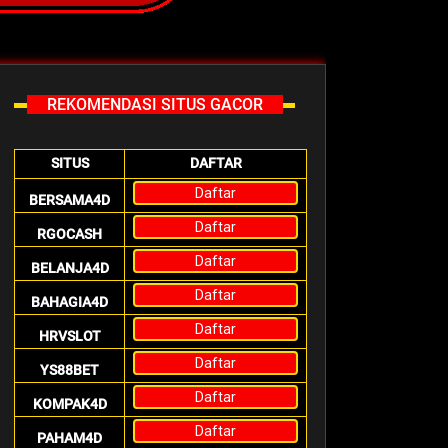
REKOMENDASI SITUS GACOR
SITUS
DAFTAR
Daftar
BERSAMA4D
Daftar
RGOCASH
Daftar
BELANJA4D
Daftar
BAHAGIA4D
Daftar
HRVSLOT
Daftar
YS88BET
Daftar
KOMPAK4D
Daftar
PAHAM4D