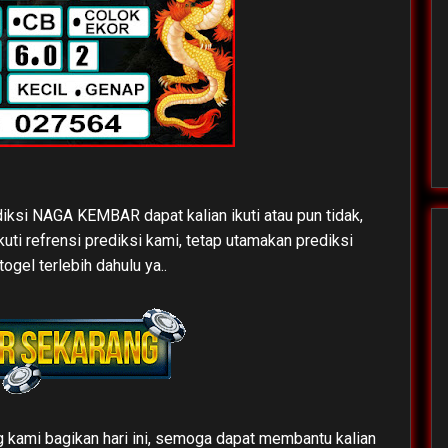
diksi NAGA KEMBAR dapat kalian ikuti atau pun tidak,
ti refrensi prediksi kami, tetap utamakan prediksi
ogel terlebih dahulu ya..
kami bagikan hari ini, semoga dapat membantu kalian