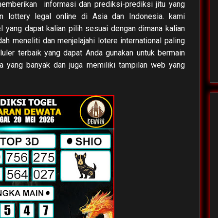
emberikan informasi dan prediksi-prediksi jitu yang
n lottery legal online di Asia dan Indonesia. kami
 yang dapat kalian pilih se
suai dengan dimana kalian
ah meneliti dan menjelajahi lotere international paling
luler terbaik yang dapat Anda gunakan untuk bermain
ta yang banyak dan juga memiliki tampilan web yang