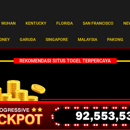
 WUHAN
KENTUCKY
FLORIDA
SAN FRANCISCO
NE
DNEY
GARUDA
SINGAPORE
MALAYSIA
PAKONG
REKOMENDASI SITUS TOGEL TERPERCAYA