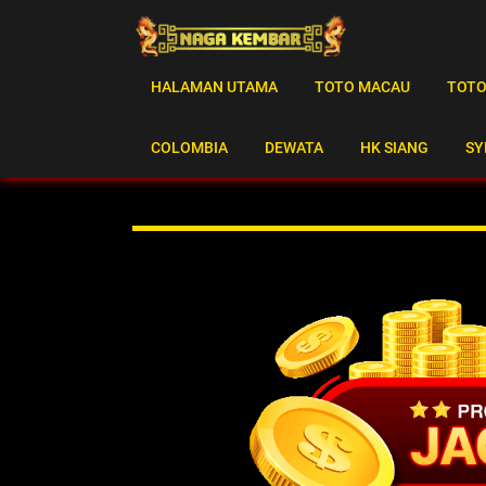
HALAMAN UTAMA
TOTO MACAU
TOTO
COLOMBIA
DEWATA
HK SIANG
SY