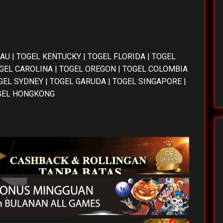
U | TOGEL KENTUCKY | TOGEL FLORIDA | TOGEL
GEL CAROLINA | TOGEL OREGON | TOGEL COLOMBIA
OGEL SYDNEY | TOGEL GARUDA | TOGEL SINGAPORE |
OGEL HONGKONG