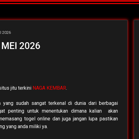
I 2026
 MEI 2026
us jitu terkini
NAGA KEMBAR
.
n yang sudah sangat terkenal di dunia dari berbagai
gat penting untuk menentukan dimana kalian akan
memasang togel online dan juga jang
an lupa pastikan
 yang anda miliki ya.