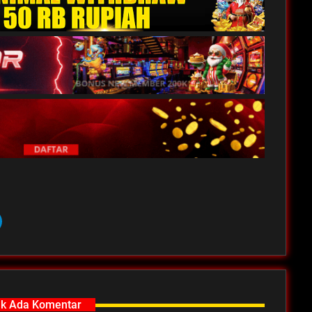
ak Ada Komentar