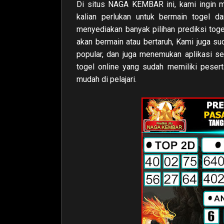
Di situs NAGA KEMBAR ini, kami ingin m
kalian perlukan untuk bermain togel da
menyediakan banyak pilihan prediksi togel
akan bermain atau bertaruh, Kami juga sud
popular, dan juga menemukan aplikasi se
togel online yang sudah memiliki peser
mudah di pelajari.