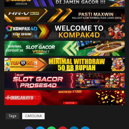
Tags
CAROLINA