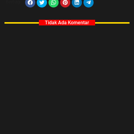
Berbagi
Tidak Ada Komentar