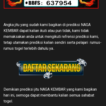
Angka jitu yang sudah kami bagikan di prediksi NAGA
KEMBAR dapat kalian ikuti atau pun tidak, kami tidak
memaksakan anda untuk mengikuti refrensi prediksi kami,
tetap utamakan prediksi kalian sendiri serta pelajari rumus-
rumus togel terlebih dahulu ya..
Demikian prediksi jitu NAGA KEMBAR yang kami bagikan
hari ini, semoga dapat membantu kalian semua sahabat
togel.