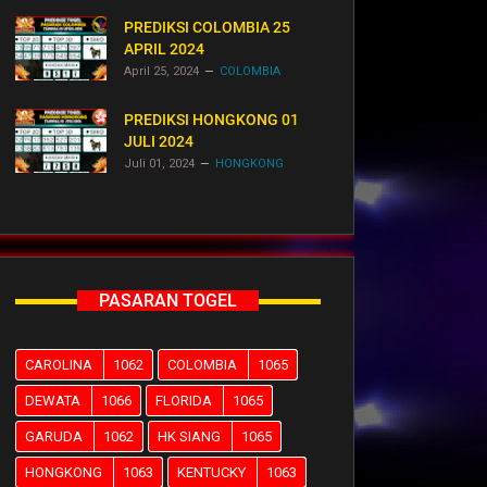
PREDIKSI COLOMBIA 25
APRIL 2024
April 25, 2024
COLOMBIA
PREDIKSI HONGKONG 01
JULI 2024
Juli 01, 2024
HONGKONG
PASARAN TOGEL
CAROLINA
1062
COLOMBIA
1065
DEWATA
1066
FLORIDA
1065
GARUDA
1062
HK SIANG
1065
HONGKONG
1063
KENTUCKY
1063