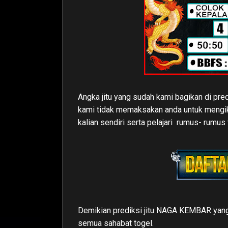
Angka jitu yang sudah kami bagikan di pre
kami tidak memaksakan anda untuk mengiku
kalian sendiri serta pelajari rumus- rumus t
Demikian prediksi jitu NAGA KEMBAR yang 
semua sahabat togel.