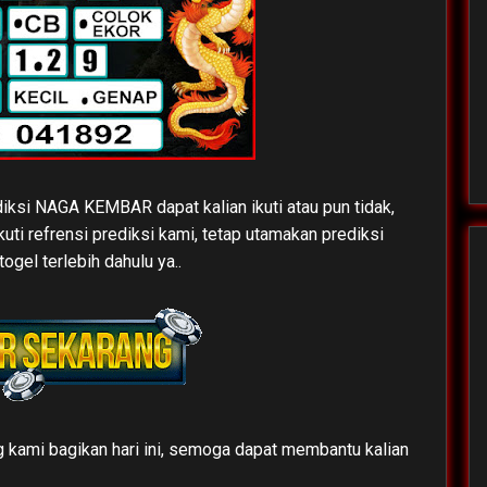
diksi NAGA KEMBAR dapat kalian ikuti atau pun tidak,
ti refrensi prediksi kami, tetap utamakan prediksi
ogel terlebih dahulu ya..
kami bagikan hari ini, semoga dapat membantu kalian