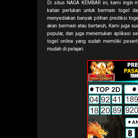
Di situs NAGA KEMBAR ini, kami ingin m
kalian perlukan untuk bermain togel da
menyediakan banyak pilihan prediksi togel
akan bermain atau bertaruh, Kami juga sud
popular, dan juga menemukan aplikasi se
togel online yang sudah memiliki peser
mudah di pelajari.