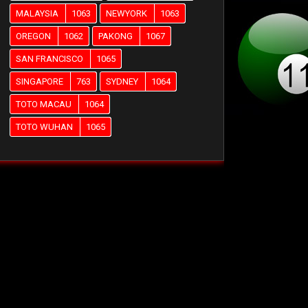
MALAYSIA
1063
NEWYORK
1063
OREGON
1062
PAKONG
1067
SAN FRANCISCO
1065
SINGAPORE
763
SYDNEY
1064
TOTO MACAU
1064
TOTO WUHAN
1065