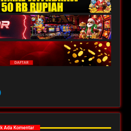
ak Ada Komentar