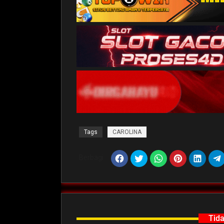
Tags
CAROLINA
Berbagi
Tid