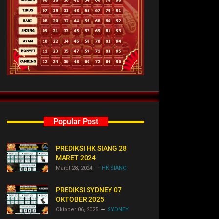
Popular Post
PREDIKSI HK SIANG 28
MARET 2024
Maret 28, 2024
HK SIANG
PREDIKSI SYDNEY 07
OKTOBER 2025
Oktober 06, 2025
SYDNEY