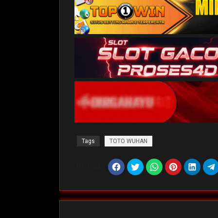
Tags
TOTO WUHAN
Berbagi