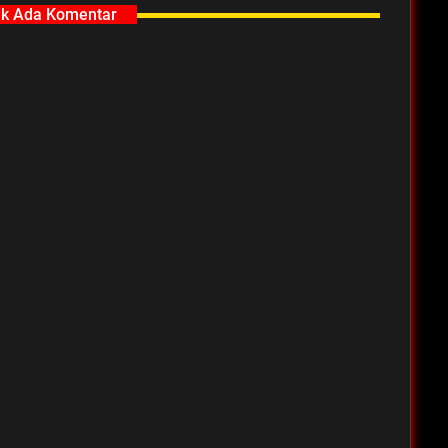
ak Ada Komentar