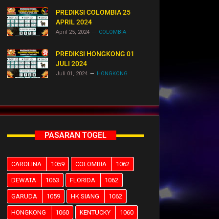
PREDIKSI COLOMBIA 25
APRIL 2024
April 25, 2024
COLOMBIA
PREDIKSI HONGKONG 01
JULI 2024
Juli 01, 2024
HONGKONG
PASARAN TOGEL
CAROLINA
1059
COLOMBIA
1062
DEWATA
1063
FLORIDA
1062
GARUDA
1059
HK SIANG
1062
HONGKONG
1060
KENTUCKY
1060