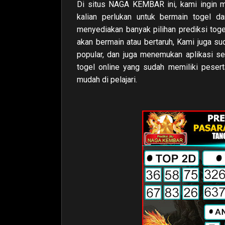
Di situs NAGA KEMBAR ini, kami ingin m
kalian perlukan untuk bermain togel da
menyediakan banyak pilihan prediksi togel
akan bermain atau bertaruh, Kami juga sud
popular, dan juga menemukan aplikasi se
togel online yang sudah memiliki peser
mudah di pelajari.