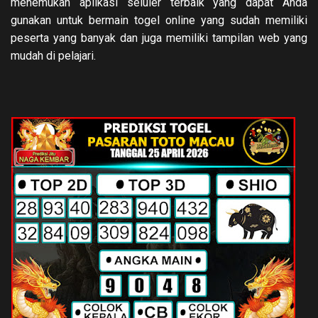
menemukan aplikasi seluler terbaik yang dapat Anda
gunakan untuk bermain togel online yang sudah memiliki
peserta yang banyak dan juga memiliki tampilan web yang
mudah di pelajari.