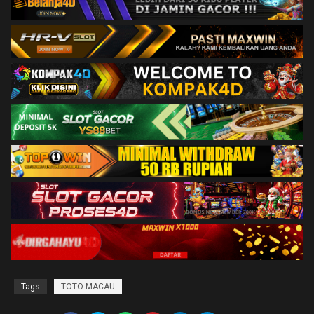
Tags
TOTO MACAU