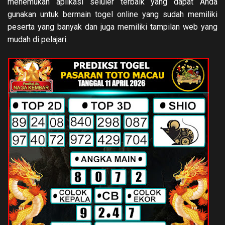
menemukan aplikasi seluler terbaik yang dapat Anda
gunakan untuk bermain togel online yang sudah memiliki
peserta yang banyak dan juga memiliki tampilan web yang
mudah di pelajari.