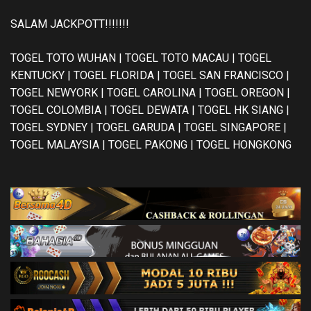
SALAM JACKPOTT!!!!!!!
TOGEL TOTO WUHAN | TOGEL TOTO MACAU | TOGEL
KENTUCKY | TOGEL FLORIDA | TOGEL SAN FRANCISCO |
TOGEL NEWYORK | TOGEL CAROLINA | TOGEL OREGON |
TOGEL COLOMBIA | TOGEL DEWATA | TOGEL HK SIANG |
TOGEL SYDNEY | TOGEL GARUDA | TOGEL SINGAPORE |
TOGEL MALAYSIA | TOGEL PAKONG | TOGEL HONGKONG