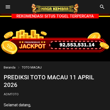
REKOMENDASI SITUS TOGEL TERPERCAYA
Beranda
TOTO MACAU
PREDIKSI TOTO MACAU 11 APRIL
2026
ADMTOTO
Selamat datang,