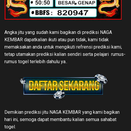
Angka jitu yang sudah kami bagikan di prediksi NAGA
KEMBAR dapatkalian ikuti atau pun tidak, kami tidak
memaksakan anda untuk mengikuti refrensi prediksi kami,
tetap utamakan prediksi kalian sendiri serta pelajari rumus-
rumus togel terlebih dahulu ya..
Demikian prediksi jitu NAGA KEMBAR yang kami bagikan
hari ini, semoga dapat membantu kalian semua sahabat
togel.