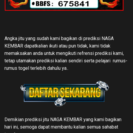
Angka jitu yang sudah kami bagikan di prediksi NAGA
KEMBAR dapatkalian ikuti atau pun tidak, kami tidak
memaksakan anda untuk mengikuti refrensi prediksi kami,
tetap utamakan prediksi kalian sendiri serta pelajari rumus-
rumus togel terlebih dahulu ya..
Demikian prediksi jitu NAGA KEMBAR yang kami bagikan
hari ini, semoga dapat membantu kalian semua sahabat