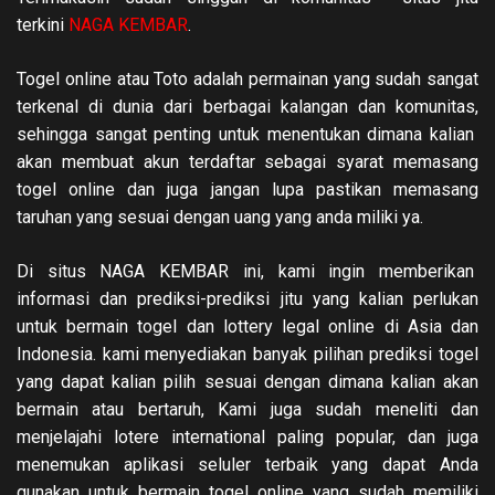
terkini
NAGA KEMBAR
.
Togel online atau Toto adalah permainan yang sudah sangat
terkenal di dunia dari berbagai kalangan dan komunitas,
sehingga sangat penting untuk menentukan dimana kalian
akan membuat akun terdaftar sebagai syarat memasang
togel online dan juga jang
an lupa pastikan memasang
taruhan yang sesuai dengan uang yang anda miliki ya.
Di situs NAGA KEMBAR ini, kami ingin memberikan
informasi dan prediksi-prediksi jitu yang kalian perlukan
untuk bermain togel dan lottery legal online di Asia dan
Indonesia. kami menyediakan banyak pilihan prediksi togel
yang dapat kalian pilih se
suai dengan dimana kalian akan
bermain atau bertaruh, Kami juga sudah meneliti dan
menjelajahi lotere international paling popular, dan juga
menemukan aplikasi seluler terbaik yang dapat Anda
gunakan untuk bermain togel online yang sudah memiliki