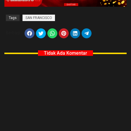
Tags
SAN FRANCISCO
Berbagi
Tidak Ada Komentar