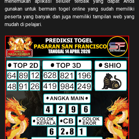
menemukan aplikasi seluler terbaik yang dapat Anda
gunakan untuk bermain togel online yang sudah memiliki
peserta yang banyak dan juga memiliki tampilan web yang
mudah di pelajari.