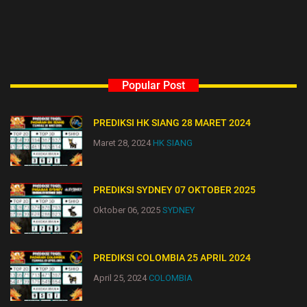
Popular Post
PREDIKSI HK SIANG 28 MARET 2024
Maret 28, 2024
HK SIANG
PREDIKSI SYDNEY 07 OKTOBER 2025
Oktober 06, 2025
SYDNEY
PREDIKSI COLOMBIA 25 APRIL 2024
April 25, 2024
COLOMBIA