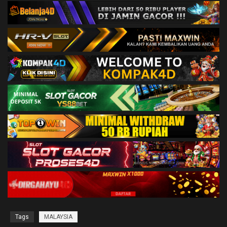
Tags
MALAYSIA