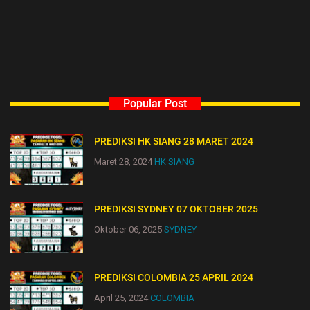
Popular Post
PREDIKSI HK SIANG 28 MARET 2024
Maret 28, 2024
HK SIANG
PREDIKSI SYDNEY 07 OKTOBER 2025
Oktober 06, 2025
SYDNEY
PREDIKSI COLOMBIA 25 APRIL 2024
April 25, 2024
COLOMBIA