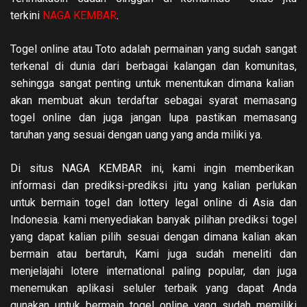
terkini
NAGA KEMBAR
.
Togel online atau Toto adalah permainan yang sudah sangat
terkenal di dunia dari berbagai kalangan dan komunitas,
sehingga sangat penting untuk menentukan dimana kalian
akan membuat akun terdaftar sebagai syarat memasang
togel online dan juga jang
an lupa pastikan memasang
taruhan yang sesuai dengan uang yang anda miliki ya.
Di situs NAGA KEMBAR ini, kami ingin memberikan
informasi dan prediksi-prediksi jitu yang kalian perlukan
untuk bermain togel dan lottery legal online di Asia dan
Indonesia. kami menyediakan banyak pilihan prediksi togel
yang dapat kalian pilih se
suai dengan dimana kalian akan
bermain atau bertaruh, Kami juga sudah meneliti dan
menjelajahi lotere international paling popular, dan juga
menemukan aplikasi seluler terbaik yang dapat Anda
gunakan untuk bermain togel online yang sudah memiliki