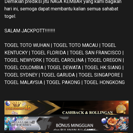
Demikian prediksi jitu NAGA KEMBAR yang kami bagikan
hari ini, semoga dapat membantu kalian semua sahabat
togel.
SALAM JACKPOTT!!!!!!!
TOGEL TOTO WUHAN | TOGEL TOTO MACAU | TOGEL
KENTUCKY | TOGEL FLORIDA | TOGEL SAN FRANCISCO |
TOGEL NEWYORK | TOGEL CAROLINA | TOGEL OREGON |
TOGEL COLOMBIA | TOGEL DEWATA | TOGEL HK SIANG |
TOGEL SYDNEY | TOGEL GARUDA | TOGEL SINGAPORE |
TOGEL MALAYSIA | TOGEL PAKONG | TOGEL HONGKONG