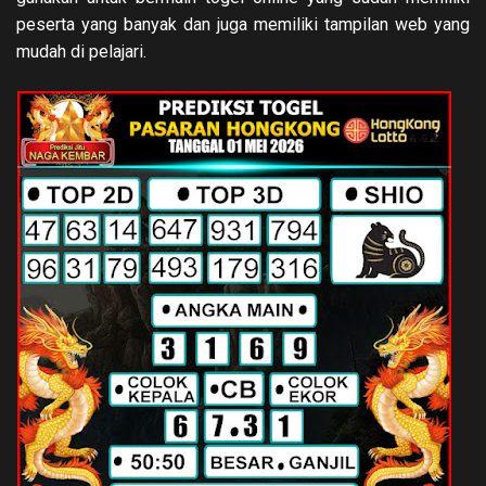
peserta yang banyak dan juga memiliki tampilan web yang
mudah di pelajari.