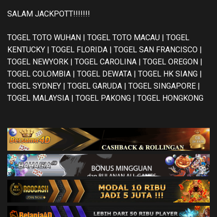
SALAM JACKPOTT!!!!!!!
TOGEL TOTO WUHAN | TOGEL TOTO MACAU | TOGEL
KENTUCKY | TOGEL FLORIDA | TOGEL SAN FRANCISCO |
TOGEL NEWYORK | TOGEL CAROLINA | TOGEL OREGON |
TOGEL COLOMBIA | TOGEL DEWATA | TOGEL HK SIANG |
TOGEL SYDNEY | TOGEL GARUDA | TOGEL SINGAPORE |
TOGEL MALAYSIA | TOGEL PAKONG | TOGEL HONGKONG