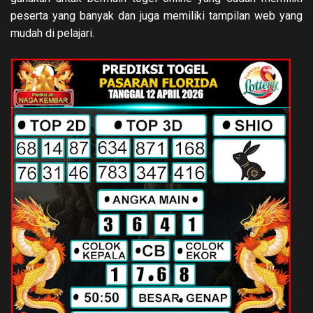
peserta yang banyak dan juga memiliki tampilan web yang
mudah di pelajari.