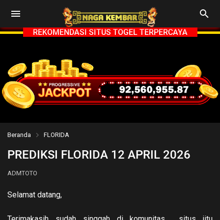
REKOMENDASI SITUS TOGEL TERPERCAYA
Beranda
FLORIDA
PREDIKSI FLORIDA 12 APRIL 2026
ADMTOTO
Selamat datang,
Terimakasih sudah singgah di komunitas situs jitu