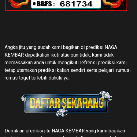
Angka jitu yang sudah kami bagikan di prediksi NAGA
KEMBAR dapatkalian ikuti atau pun tidak, kami tidak
memaksakan anda untuk mengikuti refrensi prediksi kami,
tetap utamakan prediksi kalian sendiri serta pelajari rumus-
rumus togel terlebih dahulu ya..
Demikian prediksi jitu NAGA KEMBAR yang kami bagikan