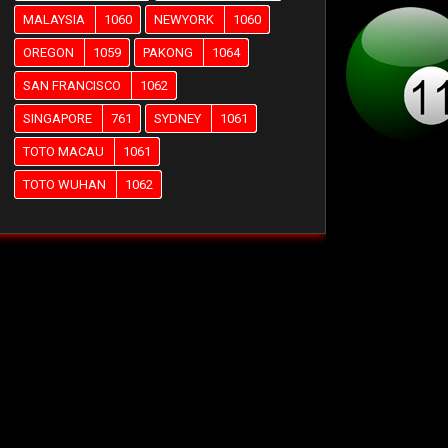
MALAYSIA
1060
NEWYORK
1060
OREGON
1059
PAKONG
1064
SAN FRANCISCO
1062
SINGAPORE
761
SYDNEY
1061
TOTO MACAU
1061
TOTO WUHAN
1062