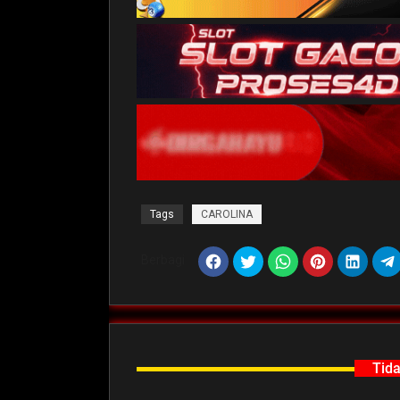
Tags
CAROLINA
Berbagi
Tid