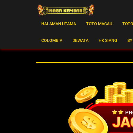
HALAMAN UTAMA
TOTO MACAU
TOTO
COLOMBIA
DEWATA
HK SIANG
SY