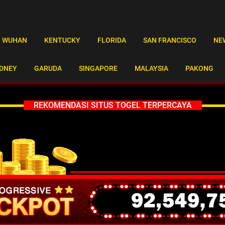
 WUHAN
KENTUCKY
FLORIDA
SAN FRANCISCO
NE
DNEY
GARUDA
SINGAPORE
MALAYSIA
PAKONG
REKOMENDASI SITUS TOGEL TERPERCAYA