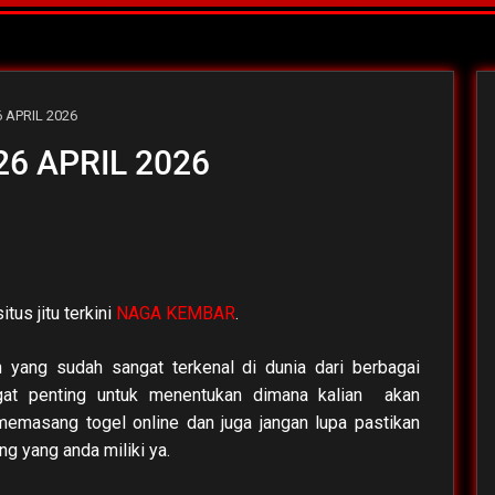
 APRIL 2026
26 APRIL 2026
us jitu terkini
NAGA KEMBAR
.
n yang sudah sangat terkenal di dunia dari berbagai
gat penting untuk menentukan dimana kalian akan
memasang togel online dan juga jang
an lupa pastikan
 yang anda miliki ya.