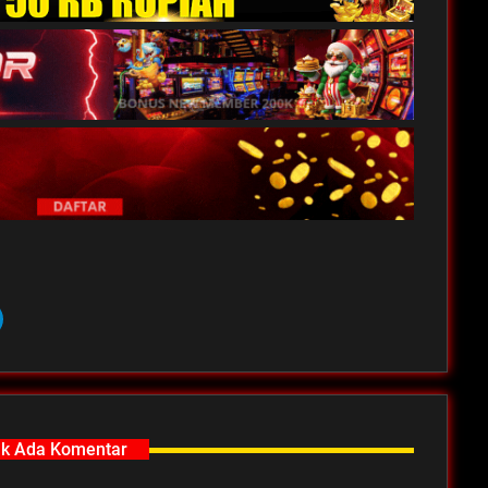
ak Ada Komentar