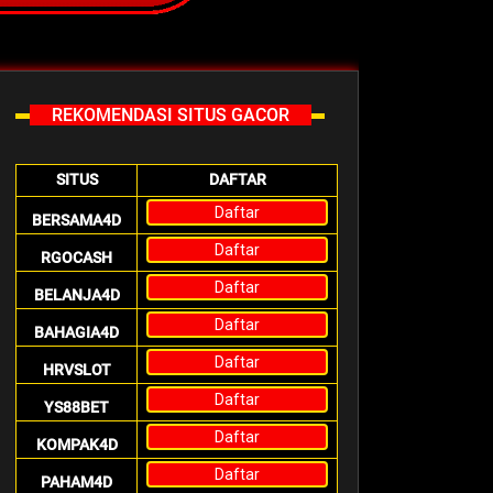
REKOMENDASI SITUS GACOR
SITUS
DAFTAR
Daftar
BERSAMA4D
Daftar
RGOCASH
Daftar
BELANJA4D
Daftar
BAHAGIA4D
Daftar
HRVSLOT
Daftar
YS88BET
Daftar
KOMPAK4D
Daftar
PAHAM4D