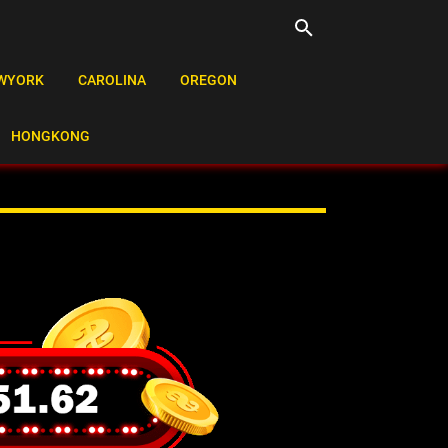
WYORK
CAROLINA
OREGON
HONGKONG