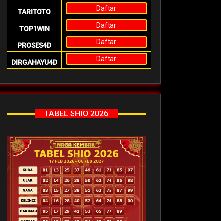
Daftar
TARITOTO
Daftar
TOP1WIN
Daftar
PROSES4D
Daftar
DIRGAHAYU4D
TABEL SHIO 2026