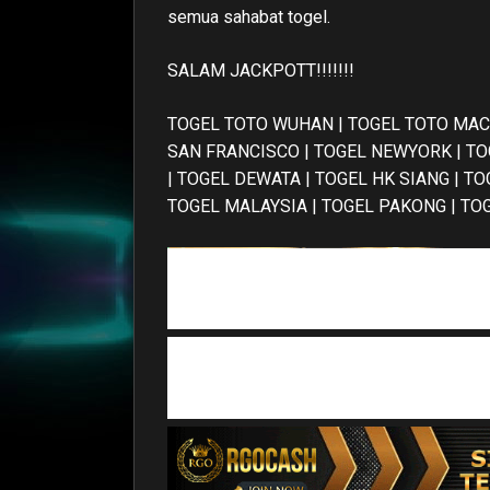
semua sahabat togel.
SALAM JACKPOTT!!!!!!!
TOGEL TOTO WUHAN | TOGEL TOTO MACA
SAN FRANCISCO | TOGEL NEWYORK | TO
| TOGEL DEWATA | TOGEL HK SIANG | T
TOGEL MALAYSIA | TOGEL PAKONG | T