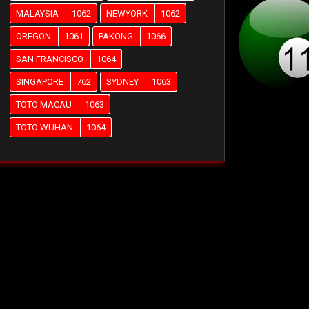
MALAYSIA
1062
NEWYORK
1062
OREGON
1061
PAKONG
1066
SAN FRANCISCO
1064
SINGAPORE
762
SYDNEY
1063
TOTO MACAU
1063
TOTO WUHAN
1064