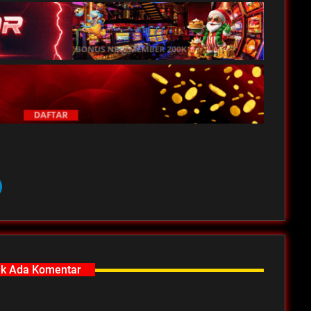
ak Ada Komentar