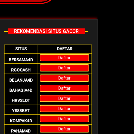
REKOMENDASI SITUS GACOR
SITUS
DAFTAR
Daftar
BERSAMA4D
Daftar
RGOCASH
Daftar
BELANJA4D
Daftar
BAHAGIA4D
Daftar
HRVSLOT
Daftar
YS88BET
Daftar
KOMPAK4D
Daftar
PAHAM4D